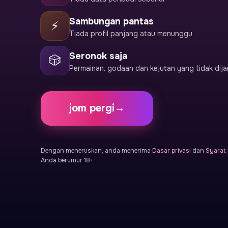
Sambungan pantas
⚡
Tiada profil panjang atau menunggu
Seronok saja
🎲
Permainan, godaan dan kejutan yang tidak dij
jom pergi
→
Dengan meneruskan, anda menerima
Dasar privasi
dan
Syarat
Anda berumur 18+.